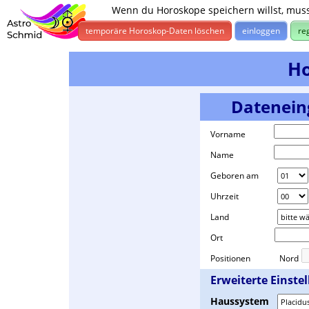
Wenn du Horoskope speichern willst, muss
temporäre Horoskop-Daten löschen
einloggen
re
Ho
Datenein
Vorname
Name
Geboren am
Uhrzeit
Land
Ort
Positionen
Nord
Erweiterte Einste
Haussystem