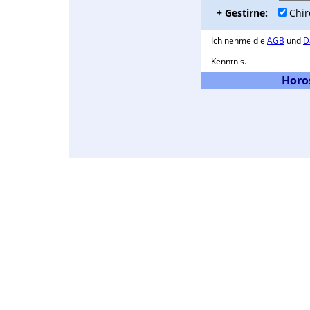
+ Gestirne:
Chi
Ich nehme die
AGB
und
D
Kenntnis.
Horo